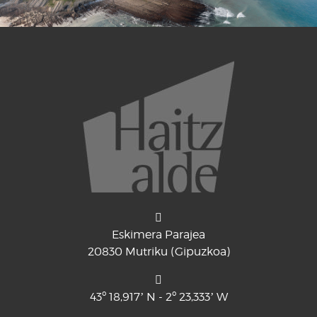
Eskimera Parajea
20830 Mutriku (Gipuzkoa)
43º 18,917’ N - 2º 23,333’ W