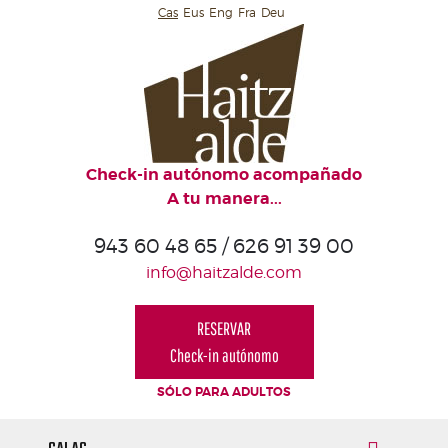
Cas
Eus
Eng
Fra
Deu
HAITZALDE
ESPACIOS
COMUNES
DE
HAITZALDE
Check-in autónomo acompañado
A tu manera...
HAITZALDE
ABIERTO
943 60 48 65 / 626 91 39 00
AL
info@haitzalde.com
MAR
DESAYUNOS
RESERVAR
Check-in autónomo
CALAS
SÓLO PARA ADULTOS