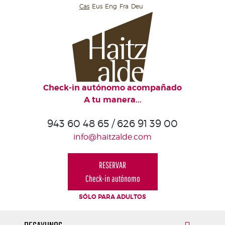
Cas
Eus
Eng
Fra
Deu
HAITZALDE
ESPACIOS
COMUNES
DE
HAITZALDE
Check-in autónomo acompañado
A tu manera...
HAITZALDE
ABIERTO
943 60 48 65 / 626 91 39 00
AL
info@haitzalde.com
MAR
DESAYUNOS
RESERVAR
CALAS
Check-in autónomo
SÓLO PARA ADULTOS