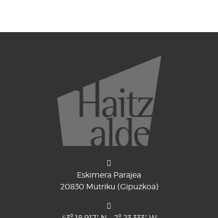
Eskimera Parajea
20830 Mutriku (Gipuzkoa)
43º 18,917’ N - 2º 23,333’ W