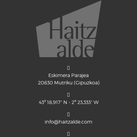
Eskimera Parajea
20830 Mutriku (Gipuzkoa)
43º 18,917’ N - 2º 23,333’ W
info@haitzalde.com