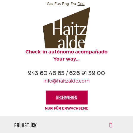
Cas
Eus
Eng
Fra
Deu
HAITZALDE
GEMEINSCHAFTSBEREICHE
VON
HAITZALDE
Check-in autónomo acompañado
HAITZALDE
Your way...
IST
OFFEN
943 60 48 65 / 626 91 39 00
ZUM
info@haitzalde.com
MEER
FRÜHSTÜCK
RESERVIEREN
BUCHTEN
NUR FÜR ERWACHSENE
FRÜHSTÜCK