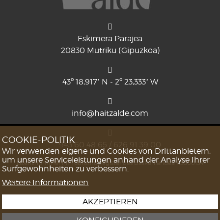
Eskimera Parajea
20830 Mutriku (Gipuzkoa)
43º 18,917’ N - 2º 23,333’ W
info@haitzalde.com
COOKIE-POLITIK
943 60 48 65 / 626 91 39 00
Wir verwenden eigene und Cookies von Drittanbietern,
um unsere Serviceleistungen anhand der Analyse Ihrer
Lizenznummer im Tourismusregister des Baskenlandes: KSS00154
Surfgewohnheiten zu verbessern.
Weitere Informationen
AKZEPTIEREN