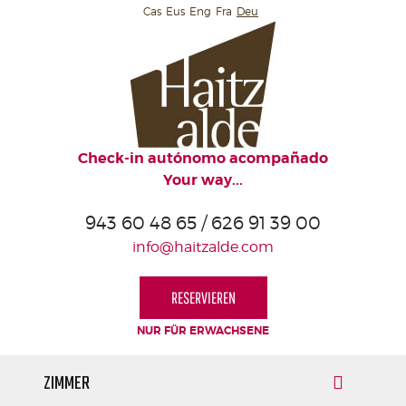
Cas
Eus
Eng
Fra
Deu
HOME
HAITZALDE
ZIMMER
UMGEBUNG
Check-in autónomo acompañado
Your way...
ERFAHRUNGEN
943 60 48 65 / 626 91 39 00
BILDER
info@haitzalde.com
VERFÜGBARKEIT
UND
RESERVIEREN
PREISE
NUR FÜR ERWACHSENE
GESCHENKGUTSCHEIN
STANDORT
ZIMMER
UND