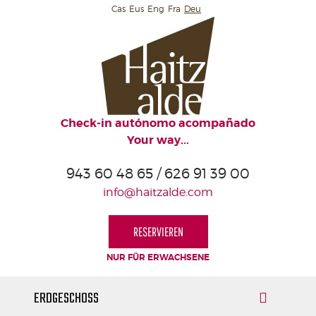
Cas
Eus
Eng
Fra
Deu
ZIMMER
SPEZIELLES
ZIMMER
ERSTER
Check-in autónomo acompañado
STOCK
Your way...
ERDGESCHOSS
943 60 48 65 / 626 91 39 00
info@haitzalde.com
RESERVIEREN
NUR FÜR ERWACHSENE
ERDGESCHOSS