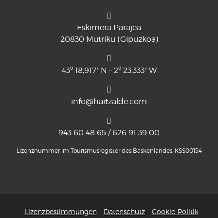
Eskimera Parajea
20830 Mutriku (Gipuzkoa)
43º 18,917’ N - 2º 23,333’ W
info@haitzalde.com
943 60 48 65 / 626 91 39 00
Lizenznummer im Tourismusregister des Baskenlandes: KSS00154
Lizenzbestimmungen
Datenschutz
Cookie-Politik