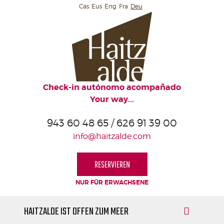
Cas
Eus
Eng
Fra
Deu
HAITZALDE
GEMEINSCHAFTSBEREICHE
VON
HAITZALDE
Check-in autónomo acompañado
HAITZALDE
Your way...
IST
OFFEN
943 60 48 65 / 626 91 39 00
ZUM
info@haitzalde.com
MEER
FRÜHSTÜCK
RESERVIEREN
BUCHTEN
NUR FÜR ERWACHSENE
HAITZALDE IST OFFEN ZUM MEER