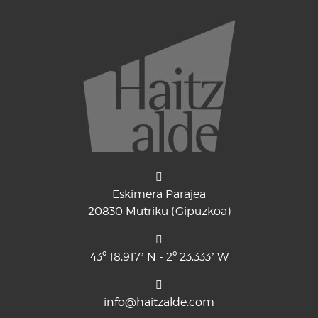
Eskimera Parajea
20830 Mutriku (Gipuzkoa)
43º 18,917’ N - 2º 23,333’ W
info@haitzalde.com